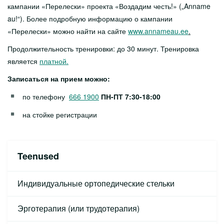
Службы
кампании «Перелески» проекта «Воздадим честь!» („Anname
au!“). Более подробную информацию о кампании
Врачи
«Перелески» можно найти на сайте
www.annameau.ee
.
Скрининговые обследования
Продолжительность тренировки: до 30 минут. Тренировка
Комплексные услуги
является
платной.
Записаться на прием можно:
В помощь близким покойного
по телефону
666 1900
ПН-ПТ 7:30-18:00
Партнеру
на стойке регистрации
О больнице
Kонтакт
Teenused
Индивидуальные ортопедические стельки
Эрготерапия (или трудотерапия)