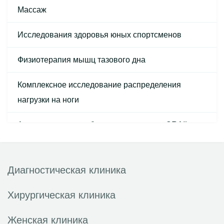
Массаж
Исследования здоровья юных спортсменов
Физиотерапия мышц тазового дна
Комплексное исследование распределения
нагрузки на ноги
Анализ походки и обучение по системе GRAIL
Ударно-волновая терапия
Диагностическая клиника
Местное лечение грязью
Хирургическая клиника
Солевое лечение
Женская клиника