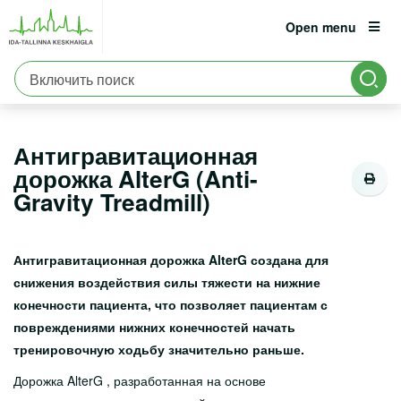
Open menu
Главная
Клиники
Реабилитационная клиника
est
eng
rus
Антигравитационная дорожка AlterG (Anti-Gravity Treadmill)
Пациенту
Информация:
6661900
Антигравитационная
Для украинских военных беженцев
дорожка AlterG (Anti-
Информация о вирусных заболеваниях
Gravity Treadmill)
Страхование ответственности
Антигравитационная дорожка AlterG создана для
Экстренная помощь
снижения воздействия силы тяжести на нижние
Социальное консультирование
конечности пациента, что позволяет пациентам с
повреждениями нижних конечностей начать
Прием у врача-специалиста
тренировочную ходьбу значительно раньше.
Прибытие в больницу
Дорожка AlterG , разработанная на основе