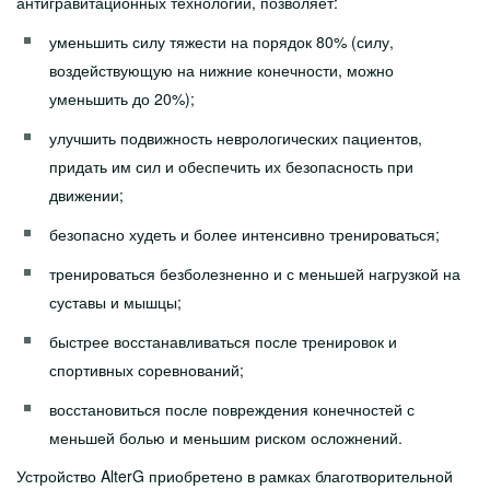
антигравитационных технологий, позволяет:
Информация для близких
уменьшить силу тяжести на порядок 80% (силу,
Клиники
воздействующую на нижние конечности, можно
Диагностическая клиника
уменьшить до 20%);
улучшить подвижность неврологических пациентов,
Хирургическая клиника
придать им сил и обеспечить их безопасность при
Женская клиника
движении;
Клиника внутренних болезней
безопасно худеть и более интенсивно тренироваться;
Реабилитационная клиника
тренироваться безболезненно и с меньшей нагрузкой на
суставы и мышцы;
Центр амбулаторного восстановительного лечения
быстрее восстанавливаться после тренировок и
Центр стационарного восстановительного лечения
спортивных соревнований;
Глазная клиника
восстановиться после повреждения конечностей с
меньшей болью и меньшим риском осложнений.
Клиника сестринской помощи
Устройство AlterG приобретено в рамках благотворительной