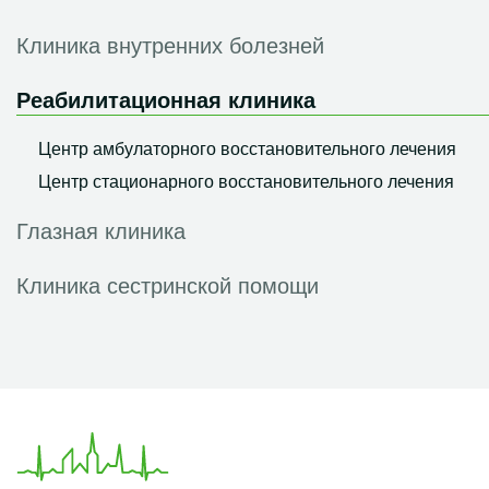
Физиотерапия
Клиника внутренних болезней
Прием реабилитолога
Реабилитационная клиника
Определение состава тела анализатором
Центр амбулаторного восстановительного лечения
Физиотерапия для пациентов с вертиго
Центр стационарного восстановительного лечения
Мануальная терапия
Глазная клиника
Аппаратная физиотерапия
Клиника сестринской помощи
Физиотерапия для психического здоровья
Аппаратный лимфатический массаж
Физиотерапия в бассейне