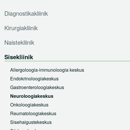
Neuroloogiakeskus
Elektroentsefalograafia (EEG)
Diagnostikakliinik
Onkoloogiakeskus
Reumatoloogiakeskus
Kirurgiakliinik
Sisehaigustekeskus
Naistekliinik
Südamekeskus
Sisekliinik
Töötervishoiukeskus
Allergoloogia-immunoloogia keskus
Taastusravikliinik
Endokrinoloogiakeskus
Silmakliinik
Gastroenteroloogiakeskus
Õendusabikliinik
Neuroloogiakeskus
Patsiendi infomaterjalid
Onkoloogiakeskus
Reumatoloogiakeskus
Tasulised teenused
Sisehaigustekeskus
Sõeluuringud