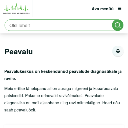
Ava menüü
Avaleht
Patsiendile
Kliinikud
Sisekliinik
est
eng
rus
Neuroloogiakeskus
Peavalu
Patsiendile
Registratuur:
6661900
Peavalu
Erakorraline abi
Asukoht ja parkimine
Peavalukeskus on keskendunud peavalude diagnostikale ja
Tervisekool
ravile.
Vastutuskindlustus
Meie erilise tähelepanu all on auraga migreeni ja kobarpeavalu
patsiendid. Pakume erinevaid ravivõimalusi. Peavalude
Viirushaiguste info
diagnostika on meil ajakohane ning ravi mitmekülgne. Head nõu
Vastuvõtule tulemine
saab peavaluõelt.
Haiglasse tulek