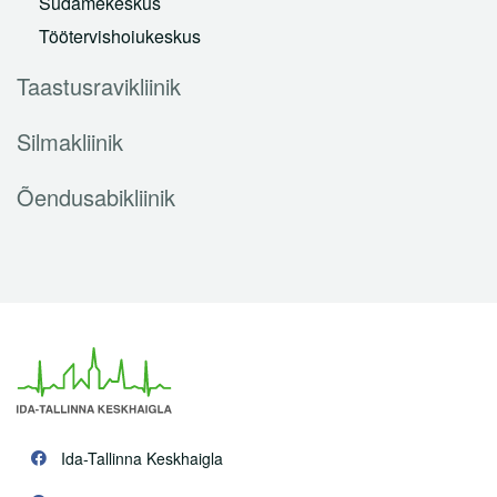
Südamekeskus
Tervisepaketid
Töötervishoiukeskus
Ukraina sõjapõgenikele
Taastusravikliinik
Abiks lahkunu omastele
Silmakliinik
Partnerile
Õendusabikliinik
Karjäär
Haiglast
Kontakt
Ida-Tallinna Keskhaigla