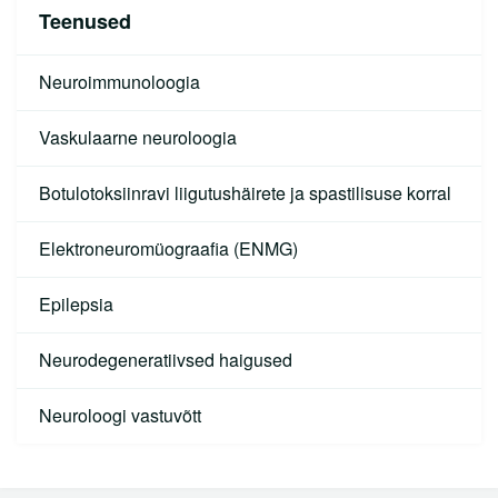
Lähedasele
Teenused
Arstid
Neuroimmunoloogia
Sotsiaalnõustamine
Vaskulaarne neuroloogia
Kliinikud
Diagnostikakliinik
Botulotoksiinravi liigutushäirete ja spastilisuse korral
Kirurgiakliinik
Elektroneuromüograafia (ENMG)
Naistekliinik
Epilepsia
Sisekliinik
Neurodegeneratiivsed haigused
Allergoloogia-immunoloogia keskus
Neuroloogi vastuvõtt
Endokrinoloogiakeskus
Gastroenteroloogiakeskus
Peavalu