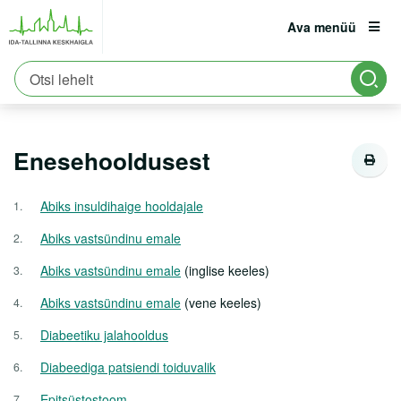
Ava menüü
Avaleht
Patsiendile
Patsiendi infomaterjalid
est
eng
rus
Enesehooldusest
Patsiendile
Registratuur:
6661900
Enesehooldusest
Erakorraline abi
Asukoht ja parkimine
Abiks insuldihaige hooldajale
Tervisekool
Abiks vastsündinu emale
Vastutuskindlustus
Abiks vastsündinu emale
(inglise keeles)
Viirushaiguste info
Abiks vastsündinu emale
(vene keeles)
Diabeetiku jalahooldus
Vastuvõtule tulemine
Diabeediga patsiendi toiduvalik
Haiglasse tulek
Epitsüstostoom