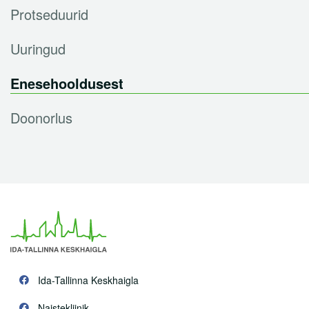
Protseduurid
Uuringud
Enesehooldusest
Doonorlus
Ida-Tallinna Keskhaigla
Naistekliinik