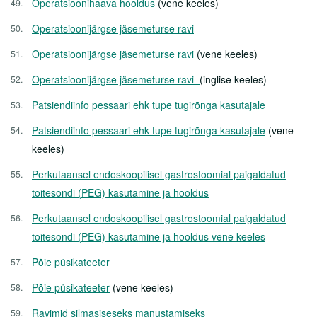
Operatsioonihaava hooldus
(vene keeles)
Operatsioonijärgse jäsemeturse ravi
Operatsioonijärgse jäsemeturse ravi
(vene keeles)
Operatsioonijärgse jäsemeturse ravi
(inglise keeles)
Patsiendiinfo pessaari ehk tupe tugirõnga kasutajale
Patsiendiinfo pessaari ehk tupe tugirõnga kasutajale
(vene
keeles)
Perkutaansel endoskoopilisel gastrostoomial paigaldatud
toitesondi (PEG) kasutamine ja hooldus
Perkutaansel endoskoopilisel gastrostoomial paigaldatud
toitesondi (PEG) kasutamine ja hooldus vene keeles
Põie püsikateeter
Põie püsikateeter
(vene keeles)
Ravimid silmasiseseks manustamiseks