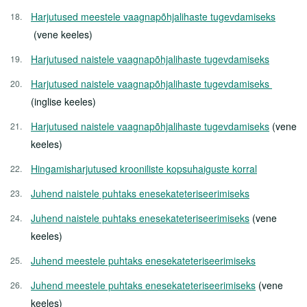
Tasulised teenused
Harjutused meestele vaagnapõhjalihaste tugevdamiseks
Sõeluuringud
(vene keeles)
Tervisepaketid
Harjutused naistele vaagnapõhjalihaste tugevdamiseks
Ukraina sõjapõgenikele
Harjutused naistele vaagnapõhjalihaste tugevdamiseks
(inglise keeles)
Abiks lahkunu omastele
Harjutused naistele vaagnapõhjalihaste tugevdamiseks
(vene
Partnerile
keeles)
Hingamisharjutused krooniliste kopsuhaiguste korral
Karjäär
Juhend naistele puhtaks enesekateteriseerimiseks
Haiglast
Juhend naistele puhtaks enesekateteriseerimiseks
(vene
keeles)
Kontakt
Juhend meestele puhtaks enesekateteriseerimiseks
Juhend meestele puhtaks enesekateteriseerimiseks
(vene
keeles)