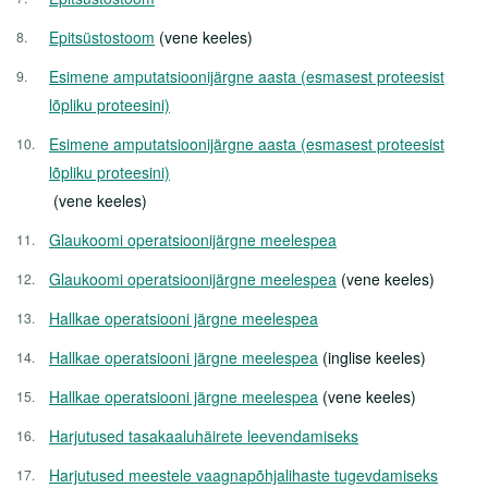
Lähedasele
Epitsüstostoom
(vene keeles)
Arstid
Esimene amputatsioonijärgne aasta (esmasest proteesist
Sotsiaalnõustamine
lõpliku proteesini)
Kliinikud
Esimene amputatsioonijärgne aasta (esmasest proteesist
lõpliku proteesini)
Patsiendi infomaterjalid
(vene keeles)
Üldine Info
Glaukoomi operatsioonijärgne meelespea
Haigused
Glaukoomi operatsioonijärgne meelespea
(vene keeles)
Protseduurid
Hallkae operatsiooni järgne meelespea
Hallkae operatsiooni järgne meelespea
(inglise keeles)
Uuringud
Hallkae operatsiooni järgne meelespea
(vene keeles)
Enesehooldusest
Harjutused tasakaaluhäirete leevendamiseks
Doonorlus
Harjutused meestele vaagnapõhjalihaste tugevdamiseks