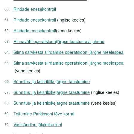
Rindade enesekontroll
Rindade enesekontroll
(inglise keeles)
Rindade enesekontroll
(vene keeles)
Rinnavähi operatsioonijärgse taastusravi juhend
Silma sarvkesta siirdamise operatsiooni järgne meelespea
Silma sarvkesta siirdamise operatsiooni järgne meelespea
(vene keeles)
Sünnitus- ja keisrilõikejärgne taastumine
Sünnitus- ja keisrilõikejärgne taastumine
(inglise keeles)
Sünnitus- ja keisrilõikejärgne taastumine
(vene keeles)
Toitumine Parkinsoni tõve korral
Vastsündinu jälgimise leht