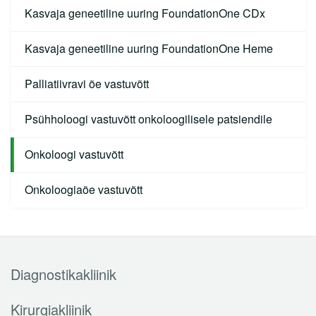
Neuroloogiakeskus
Kasvaja geneetiline uuring FoundationOne CDx
Onkoloogiakeskus
Kasvaja geneetiline uuring FoundationOne Heme
Reumatoloogiakeskus
Palliatiivravi õe vastuvõtt
Sisehaigustekeskus
Südamekeskus
Psühholoogi vastuvõtt onkoloogilisele patsiendile
Töötervishoiukeskus
Onkoloogi vastuvõtt
Taastusravikliinik
Onkoloogiaõe vastuvõtt
Silmakliinik
Õendusabikliinik
Patsiendi infomaterjalid
Diagnostikakliinik
Tasulised teenused
Kirurgiakliinik
Sõeluuringud