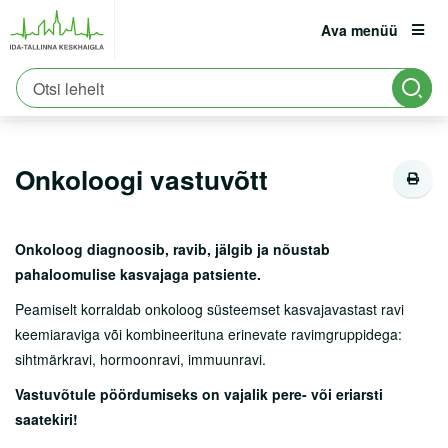
Ava menüü
Avaleht
Patsiendile
Kliinikud
Sisekliinik
est
eng
rus
Onkoloogiakeskus
Onkoloogi vastuvõtt
Patsiendile
Registratuur:
6661900
Onkoloogi vastuvõtt
Erakorraline abi
Asukoht ja parkimine
Onkoloog diagnoosib, ravib, jälgib ja nõustab
Tervisekool
pahaloomulise kasvajaga patsiente.
Vastutuskindlustus
Peamiselt korraldab onkoloog süsteemset kasvajavastast ravi
keemiaraviga või kombineerituna erinevate ravimgruppidega:
Viirushaiguste info
sihtmärkravi, hormoonravi, immuunravi.
Vastuvõtule tulemine
Vastuvõtule pöördumiseks on vajalik pere- või eriarsti
Haiglasse tulek
saatekiri!