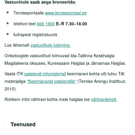
Vastuvõtule saab aega broneerida:
Lähedasele
Terviseportaalis
www.terviseportaal.ee
Arstid
telefoni teel
666 1900
E–R 7.30–18.00
Sotsiaalnõustamine
kohapeal registratuuris
Kliinikud
Loe lähemalt
vastuvõtule tulemine.
Diagnostikakliinik
Onkoloogide vastuvõtud toimuvad Ida-Tallinna Keskhaigla
Magdaleena üksuses, Kuressaare Haiglas ja Järvamaa Haiglas.
Kirurgiakliinik
Vaata ITK
patsiendi infomaterjali
keemiaravi kohta või tutvu TAI
Naistekliinik
materjaliga
"Keemiaravist patsiendile"
(Tervise Arengu Insitituut,
Sisekliinik
2010).
Rohkem infot vähiravi kohta meie haiglas loe
vähiravilehelt.
Allergoloogia-immunoloogia keskus
Endokrinoloogiakeskus
Teenused
Gastroenteroloogiakeskus