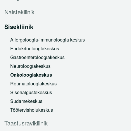
Tervisepaketid
Naistekliinik
Ukraina sõjapõgenikele
Sisekliinik
Abiks lahkunu omastele
Allergoloogia-immunoloogia keskus
Partnerile
Endokrinoloogiakeskus
Gastroenteroloogiakeskus
Karjäär
Neuroloogiakeskus
Haiglast
Onkoloogiakeskus
Reumatoloogiakeskus
Kontakt
Sisehaigustekeskus
Südamekeskus
Töötervishoiukeskus
Taastusravikliinik