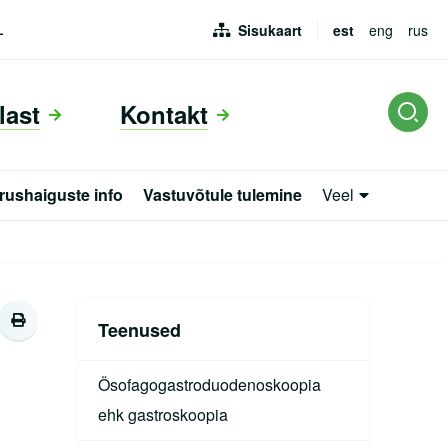
Sisukaart
est
eng
rus
L
last
Kontakt
irushaiguste info
Vastuvõtule tulemine
Veel
rus
Teenused
Ösofagogastroduodenoskoopia
ehk gastroskoopia