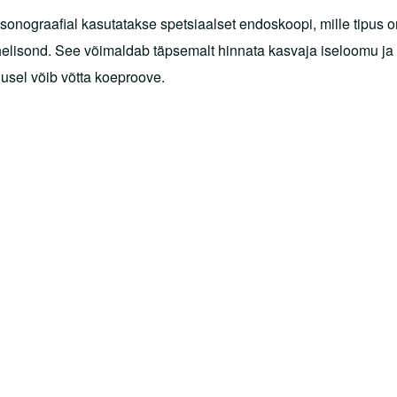
onograafial kasutatakse spetsiaalset endoskoopi, mille tipus o
helisond. See võimaldab täpsemalt hinnata kasvaja iseloomu ja
usel võib võtta koeproove.