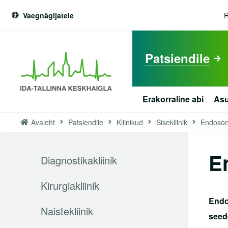
Vaegnägijatele
R
Patsiendile
Erakorraline abi
Asu
Avaleht
Patsiendile
Kliinikud
Sisekliinik
Endoson
est
Patsiendile
E
Diagnostikakliinik
Erakorraline abi
Kirurgiakliinik
Asukoht ja parkimine
Endo
Naistekliinik
Tervisekool
seed