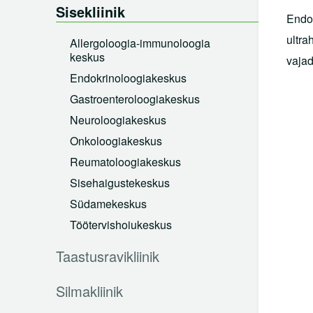
Vastutuskindlustus
Sisekliinik
Endos
Viirushaiguste info
ultra
Allergoloogia-immunoloogia
keskus
vajad
Vastuvõtule tulemine
Endokrinoloogiakeskus
Haiglasse tulek
Gastroenteroloogiakeskus
Lähedasele
Neuroloogiakeskus
Onkoloogiakeskus
Arstid
Reumatoloogiakeskus
Sotsiaalnõustamine
Sisehaigustekeskus
Kliinikud
Südamekeskus
Töötervishoiukeskus
Diagnostikakliinik
Taastusravikliinik
Kirurgiakliinik
Naistekliinik
Silmakliinik