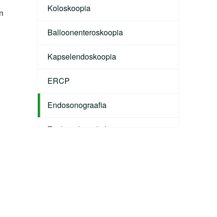
Koloskoopia
n
Balloonenteroskoopia
Kapselendoskoopia
ERCP
Endosonograafia
Zenkeri divertikulotoomia
Jämesoolevähi sõeluuringu
koloskoopia
Gastroenteroloogi vastuvõtt