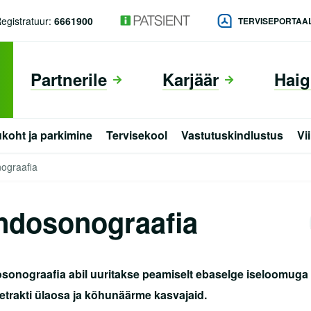
egistratuur:
6661900
TERVISEPORTAA
Partnerile
Karjäär
Haig
koht ja parkimine
Tervisekool
Vastutuskindlustus
Vi
ograafia
eng
ndosonograafia
sonograafia abil uuritakse
peamiselt ebaselge iseloomuga
etrakti ülaosa ja kõhunäärme kasvajaid.