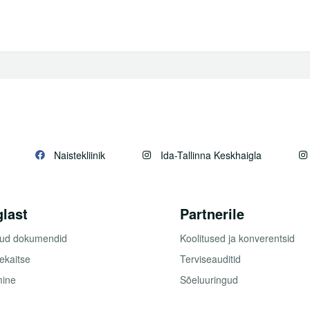
Naistekliinik
Ida-Tallinna Keskhaigla
glast
Partnerile
kud dokumendid
Koolitused ja konverentsid
kaitse
Terviseauditid
mine
Sõeluuringud