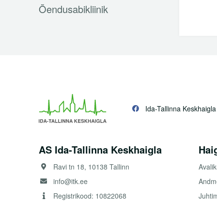
Sisekliinik
Õendusabikliinik
Allergoloogia-immunoloogia keskus
Endokrinoloogiakeskus
Gastroenteroloogiakeskus
Neuroloogiakeskus
Onkoloogiakeskus
Ida-Tallinna Keskhaigla
Reumatoloogiakeskus
Sisehaigustekeskus
AS Ida-Tallinna Keskhaigla
Hai
Südamekeskus
Ravi tn 18, 10138 Tallinn
Avali
Töötervishoiukeskus
info@itk.ee
Andme
Taastusravikliinik
Registrikood: 10822068
Juhti
Silmakliinik