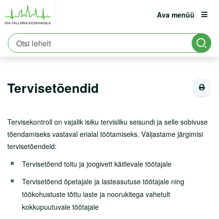
Ava menüü
Avaleht
Patsiendile
Kliinikud
Sisekliinik
est
eng
rus
Töötervishoiukeskus
Tervisetõendid
Patsiendile
Registratuur:
6661900
Tervisetõendid
Erakorraline abi
Asukoht ja parkimine
Tervisekontroll
on vajalik isiku tervisliku seisundi ja selle sobivuse
Tervisekool
tõendamiseks vastaval erialal töötamiseks. Väljastame järgimisi
Vastutuskindlustus
tervisetõendeid:
Viirushaiguste info
Tervisetõend toitu ja joogivett käitlevale töötajale
Tervisetõend õpetajale ja lasteasutuse töötajale ning
Vastuvõtule tulemine
töökohustuste tõttu laste ja noorukitega vahetult
Haiglasse tulek
kokkupuutuvale töötajale