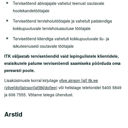
Lähedasele
Tervisetõend abivajajale vahetut teenust osutavale
hoolekandetöötajale
Arstid
Tervisetõend tervishoiutöötajale ja vahetult patsiendiga
Sotsiaalnõustamine
kokkupuutuvale tervishoiuasutuse töötajale
Kliinikud
Tervisetõend kliendiga vahetult kokkupuutuvale ilu- ja
isikuteenuseid osutavale töötajale
Diagnostikakliinik
ITK väljastab tervisetõendid vaid lepingulistele klientidele,
Kirurgiakliinik
eraisikutele palume tervisetõendi saamiseks pöörduda oma
perearsti poole.
Naistekliinik
Lisaküsimuste korral kirjutage
vilve.ainson
[at]
itk.ee
Sisekliinik
(vilve[dot]ainson[at]itk[dot]ee)
või helistage telefonidel 5400 5849
ja 606 7555. Võtame teiega ühendust.
Allergoloogia-immunoloogia keskus
Endokrinoloogiakeskus
Arstid
Gastroenteroloogiakeskus