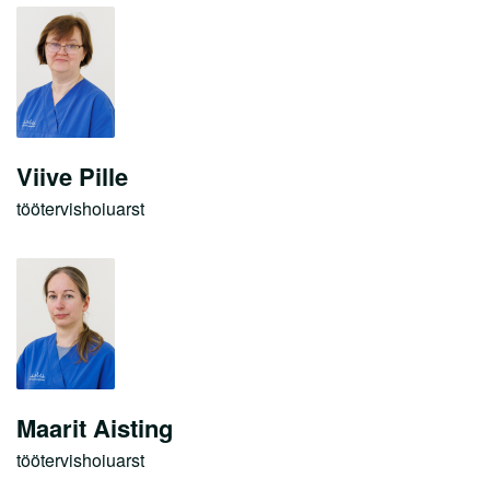
Neuroloogiakeskus
Onkoloogiakeskus
Reumatoloogiakeskus
Sisehaigustekeskus
Viive Pille
Südamekeskus
töötervishoiuarst
Töötervishoiukeskus
Taastusravikliinik
Silmakliinik
Õendusabikliinik
Patsiendi infomaterjalid
Maarit Aisting
Tasulised teenused
töötervishoiuarst
Sõeluuringud