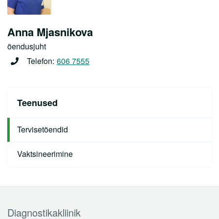
Anna Mjasnikova
õendusjuht
Telefon:
606 7555
Teenused
Tervisetõendid
Vaktsineerimine
Diagnostikakliinik