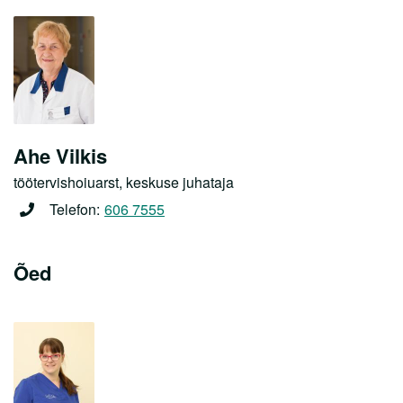
Tervisepaketid
Ukraina sõjapõgenikele
Abiks lahkunu omastele
Partnerile
Ahe Vilkis
töötervishoiuarst, keskuse juhataja
Karjäär
Telefon:
606 7555
Haiglast
Õed
Kontakt