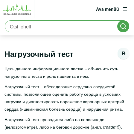
Ava menüü
Avaleht
Patsiendile
Patsiendi infomaterjalid
est
eng
rus
Uuringud
Нагрузочный тест
Patsiendile
Registratuur:
6661900
Нагрузочный тест
Erakorraline abi
Asukoht ja parkimine
Цель данного информационного листка – объяснить суть
нагрузочного теста и роль пациента в нем.
Tervisekool
Нагрузочный тест – обследование сердечно-сосудистой
Vastutuskindlustus
системы, позволяющее оценить работу сердца в условиях
Viirushaiguste info
нагрузки и диагностировать поражение коронарных артерий
сердца (ишемическая болезнь сердца) и нарушения ритма.
Vastuvõtule tulemine
Нагрузочный тест проводится либо на велосипеде
Haiglasse tulek
(велоэргометре), либо на беговой дорожке (англ.
treadmill
).