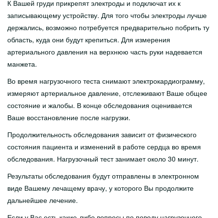
Tasulised teenused
К Вашей груди прикрепят электроды и подключат их к
записывающему устройству. Для того чтобы электроды лучше
Sõeluuringud
держались, возможно потребуется предварительно побрить ту
Tervisepaketid
область, куда они будут крепиться. Для измерения
артериального давления на верхнюю часть руки надевается
Ukraina sõjapõgenikele
манжета.
Abiks lahkunu omastele
Во время нагрузочного теста снимают электрокардиограмму,
измеряют артериальное давление, отслеживают Ваше общее
Partnerile
состояние и жалобы. В конце обследования оценивается
Ваше восстановление после нагрузки.
Karjäär
Продолжительность обследования зависит от физического
состояния пациента и изменений в работе сердца во время
Haiglast
обследования. Нагрузочный тест занимает около 30 минут.
Kontakt
Результаты обследования будут отправлены в электронном
виде Вашему лечащему врачу, у которого Вы продолжите
дальнейшее лечение.
Если у Вас есть какие-либо вопросы по поводу нагрузочного