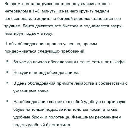
Lähedasele
Во время теста нагрузка постепенно увеличивается с
интервалом в 1–3 минуты, из-за чего крутить педали
Arstid
велосипеда или ходить по беговой дорожке становится все
труднее. Лента движется все быстрее и поднимается вверх,
Sotsiaalnõustamine
имитируя подъем в гору.
Kliinikud
Чтобы обследование прошло успешно, просим
Patsiendi infomaterjalid
придерживаться следующих требований.
За час до начала обследования нельзя есть и пить кофе.
Üldine Info
Не курите перед обследованием.
Haigused
В день обследования примите лекарства в соответствии с
Protseduurid
указаниями врача.
Uuringud
На обследование возьмите с собой удобную спортивную
обувь на тонкой подошве или толстые носки, а также
Enesehooldusest
удобные брюки и полотенце. Женщинам рекомендуем
Doonorlus
надеть удобный бюстгальтер.