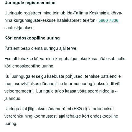
Uuringule registreerimine
Uuringule registreerimine toimub Ida-Tallinna Keskhaigla kõrva-
nina-kurguhaigustekeskuse häälekabineti telefonil
5660 7836
saatekirja alusel.
Kõri endoskoopiline uuring
Patsient peab olema uuringu ajal terve.
Esmalt tehakse kõrva-nina-kurguhaigustekeskuse häälekabinetis
kõri endoskoopiline uuring.
Kui uuringuga ei selgu kaebuste põhjused, tehakse patsiendile
taastusravikliinikus dünaamiline koormusuuring jooksulindil või
veloergomeetril. Uuringule tuleb kaasa võtta spordiriided ja -
jalanõud.
Uuringu ajal jälgitakse südamerütmi (EKG-d) ja arteriaalset
vererõhku ning koormustesti ajal tehakse kõri endoskoopiline
uuring.