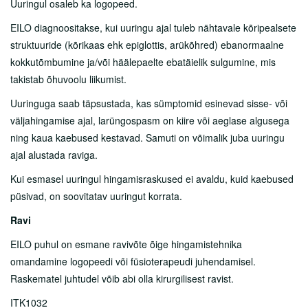
Uuringul osaleb ka logopeed.
EILO diagnoositakse, kui uuringu ajal tuleb nähtavale kõripealsete
struktuuride (kõrikaas ehk epiglottis, arükõhred) ebanormaalne
kokkutõmbumine ja/või häälepaelte ebatäielik sulgumine, mis
takistab õhuvoolu liikumist.
Uuringuga saab täpsustada, kas sümptomid esinevad sisse- või
väljahingamise ajal, larüngospasm on kiire või aeglase algusega
ning kaua kaebused kestavad. Samuti on võimalik juba uuringu
ajal alustada raviga.
Kui esmasel uuringul hingamisraskused ei avaldu, kuid kaebused
püsivad, on soovitatav uuringut korrata.
Ravi
EILO puhul on esmane ravivõte õige hingamistehnika
omandamine logopeedi või füsioterapeudi juhendamisel.
Raskematel juhtudel võib abi olla kirurgilisest ravist.
ITK1032