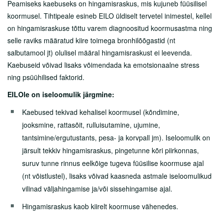
Peamiseks kaebuseks on hingamisraskus, mis kujuneb füüsilisel
Lähedasele
koormusel. Tihtipeale esineb EILO üldiselt tervetel inimestel, kellel
Arstid
on hingamisraskuse tõttu varem diagnoositud koormusastma ning
selle raviks määratud kiire toimega bronhilõõgastid (nt
Sotsiaalnõustamine
salbutamool jt) olulisel määral hingamisraskust ei leevenda.
Kliinikud
Kaebuseid võivad lisaks võimendada ka emotsionaalne stress
ning psüühilised faktorid.
Patsiendi infomaterjalid
EILOle on iseloomulik järgmine:
Üldine Info
Kaebused tekivad kehalisel koormusel (kõndimine,
Haigused
jooksmine, rattasõit, rulluisutamine, ujumine,
tantsimine/ergutustants, pesa- ja korvpall jm). Iseloomulik on
Protseduurid
järsult tekkiv hingamisraskus, pingetunne kõri piirkonnas,
Uuringud
suruv tunne rinnus eelkõige tugeva füüsilise koormuse ajal
(nt võistlustel), lisaks võivad kaasneda astmale iseloomulikud
Enesehooldusest
vilinad väljahingamise ja/või sissehingamise ajal.
Doonorlus
Hingamisraskus kaob kiirelt koormuse vähenedes.