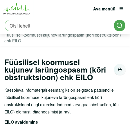
Ava menüü
Avaleht
Patsiendile
Patsiendi infomaterjalid
est
eng
rus
Haigused
Füüsilisel koormusel kujunev larüngospasm (kõri obstruktsioon)
Patsiendile
ehk EILO
Registratuur:
6661900
Erakorraline abi
Füüsilisel koormusel
Asukoht ja parkimine
kujunev larüngospasm (kõri
Tervisekool
obstruktsioon) ehk EILO
Vastutuskindlustus
Käesoleva infomaterjali eesmärgiks on selgitada patsiendile
füüsilisel koormusel kujuneva larüngospasmi ehk kõri
Viirushaiguste info
obstruktsiooni (ingl exercise-induced laryngeal obstruction, lüh
Vastuvõtule tulemine
EILO) olemust, diagnoosimist ja ravi.
Haiglasse tulek
EILO avaldumine