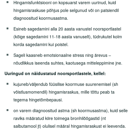
Tasulised teenused
Hingamisfunktsiooni on kopsuarst varem uurinud, kuid
hingamisraskuse põhjus pole selgunud või on patsiendil
Sõeluuringud
diagnoositud koormusastma.
Tervisepaketid
Esineb sagedamini alla 20 aasta vanustel noorsportlastel
Ukraina sõjapõgenikele
(kõige sagedamini 11-18 aasta vanuselt), tüdrukutel kolm
korda sagedamini kui poistel.
Abiks lahkunu omastele
Sageli kaasneb emotsionaalne stress ning ärevus –
Partnerile
nõudlikkus iseenda suhtes, kaotusega mitteleppimine jne.
Uuringud on näidustatud noorsportlastele, kellel:
Karjäär
kujuneb/väljendub füüsilise koormuse suurenemisel (sh
Haiglast
võistlusmomendil) hingamisraskus, mille tõttu peab ta
tegema hingetõmbepausi.
Kontakt
on varem diagnoositud astma (sh koormusastma), kuid selle
raviks määratud kiire toimega bronhilõõgastid (nt
salbutamool jt) olulisel määral hingamisraskust ei leevenda.