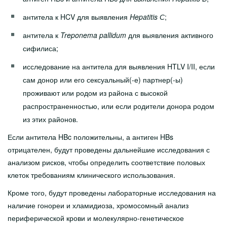
антитела к HCV для выявления
Hepatitis
С
;
антитела к
Treponema pallidum
для выявления активного
сифилиса;
исследование на антитела для выявления HTLV I/II, если
сам донор или его сексуальный(-е) партнер(-ы)
проживают или родом из района с высокой
распространенностью, или если родители донора родом
из этих районов.
Если антитела HBc положительны, а антиген HBs
отрицателен, будут проведены дальнейшие исследования с
анализом рисков, чтобы определить соответствие половых
клеток требованиям клинического использования.
Кроме того, будут проведены лабораторные исследования на
наличие гонореи и хламидиоза, хромосомный анализ
периферической крови и молекулярно-генетическое