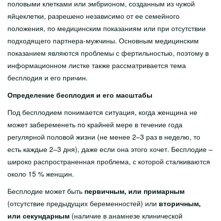
половыми клетками или эмбрионом, созданным из чужой
Lähedasele
яйцеклетки, разрешено независимо от ее семейного
Arstid
положения, по медицинским показаниям или при отсутствии
подходящего партнера-мужчины. Основным медицинским
Sotsiaalnõustamine
показанием являются проблемы с фертильностью, поэтому в
Kliinikud
информационном листке также рассматривается тема
бесплодия и его причин.
Patsiendi infomaterjalid
Определение бесплодия и его масштабы
Üldine Info
Под бесплодием понимается ситуация, когда женщина не
Haigused
может забеременеть по крайней мере в течение года
регулярной половой жизни (не менее 2–3 раз в неделю, то
Protseduurid
есть каждые 2–3 дня), даже если она этого хочет. Бесплодие –
широко распространенная проблема, с которой сталкиваются
Uuringud
около 15 % женщин.
Enesehooldusest
Бесплодие может быть
первичным, или примарным
Doonorlus
(отсутствие предыдущих беременностей) или
вторичным,
или секундарным
(наличие в анамнезе клинической