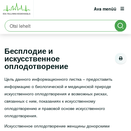
Ava menüü
Avaleht
Patsiendile
Patsiendi infomaterjalid
est
eng
rus
Protseduurid
Бесплодие и искусственное оплодотворение
Patsiendile
Registratuur:
6661900
Бесплодие и
Erakorraline abi
искусственное
Asukoht ja parkimine
оплодотворение
Tervisekool
Цель данного информационного листка – предоставить
информацию о биологической и медицинской природе
Vastutuskindlustus
искусственного оплодотворения и возможных рисках,
Viirushaiguste info
связанных с ним, показаниях к искусственному
оплодотворению и правовой основе искусственного
Vastuvõtule tulemine
оплодотворения.
Haiglasse tulek
Искусственное оплодотворение женщины донорскими