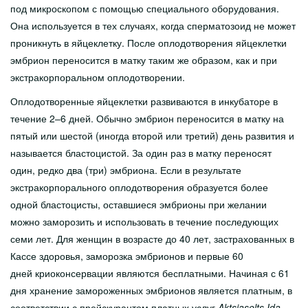
под микроскопом с помощью специального оборудования.
Она используется в тех случаях, когда сперматозоид не может
проникнуть в яйцеклетку. После оплодотворения яйцеклетки
эмбрион переносится в матку таким же образом, как и при
экстракорпоральном оплодотворении.
Оплодотворенные яйцеклетки развиваются в инкубаторе в
течение 2–6 дней. Обычно эмбрион переносится в матку на
пятый или шестой (иногда второй или третий) день развития и
называется бластоцистой. За один раз в матку переносят
один, редко два (три) эмбриона. Если в результате
экстракорпорального оплодотворения образуется более
одной бластоцисты, оставшиеся эмбрионы при желании
можно заморозить и использовать в течение последующих
семи лет. Для женщин в возрасте до 40 лет, застрахованных в
Кассе здоровья, заморозка эмбрионов и первые 60
дней криоконсервации являются бесплатными. Начиная с 61
дня хранение замороженных эмбрионов является платным, в
соответствии с прейскурантом платных услуг
Aktsiaselts Ida-