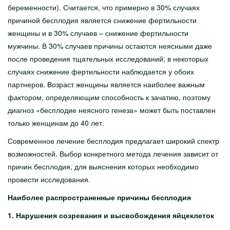
Tasulised teenused
беременности). Считается, что примерно в 30% случаях
причиной бесплодия является снижение фертильности
Sõeluuringud
женщины и в 30% случаев – снижение фертильности
Tervisepaketid
мужчины. В 30% случаев причины остаются неясными даже
после проведения тщательных исследований; в некоторых
Ukraina sõjapõgenikele
случаях снижение фертильности наблюдается у обоих
Abiks lahkunu omastele
партнеров. Возраст женщины является наиболее важным
фактором, определяющим способность к зачатию, поэтому
Partnerile
диагноз «бесплодие неясного генеза» может быть поставлен
только женщинам до 40 лет.
Karjäär
Современное лечение бесплодия предлагает широкий спектр
возможностей. Выбор конкретного метода лечения зависит от
Haiglast
причин бесплодия, для выяснения которых необходимо
провести исследования.
Kontakt
Наиболее распространенные причины бесплодия
1. Нарушения созревания и высвобождения яйцеклеток