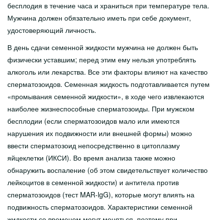
бесплодия в течение часа и храниться при температуре тела.
Мужчина должен обязательно иметь при себе документ,
удостоверяющий личность.
В день сдачи семенной жидкости мужчина не должен быть
физически уставшим; перед этим ему нельзя употреблять
алкоголь или лекарства. Все эти факторы влияют на качество
сперматозоидов. Семенная жидкость подготавливается путем
«промывания семенной жидкости», в ходе чего извлекаются
наиболее жизнеспособные сперматозоиды. При мужском
бесплодии (если сперматозоидов мало или имеются
нарушения их подвижности или внешней формы) можно
ввести сперматозоид непосредственно в цитоплазму
яйцеклетки (ИКСИ). Во время анализа также можно
обнаружить воспаление (об этом свидетельствует количество
лейкоцитов в семенной жидкости) и антитела против
сперматозоидов (тест MAR-lgG), которые могут влиять на
подвижность сперматозоидов. Характеристики семенной
жидкости со временем могут меняться, поэтому при