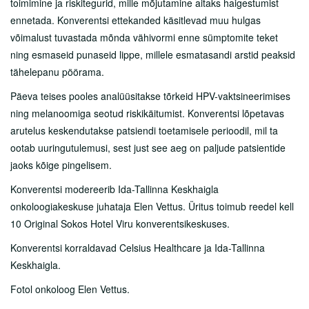
toimimine ja riskitegurid, mille mõjutamine aitaks haigestumist
ennetada. Konverentsi ettekanded käsitlevad muu hulgas
võimalust tuvastada mõnda vähivormi enne sümptomite teket
ning esmaseid punaseid lippe, millele esmatasandi arstid peaksid
tähelepanu pöörama.
Päeva teises pooles analüüsitakse tõrkeid HPV-vaktsineerimises
ning melanoomiga seotud riskikäitumist. Konverentsi lõpetavas
arutelus keskendutakse patsiendi toetamisele perioodil, mil ta
ootab uuringutulemusi, sest just see aeg on paljude patsientide
jaoks kõige pingelisem.
Konverentsi modereerib Ida-Tallinna Keskhaigla
onkoloogiakeskuse juhataja Elen Vettus. Üritus toimub reedel kell
10 Original Sokos Hotel Viru konverentsikeskuses.
Konverentsi korraldavad Celsius Healthcare ja Ida-Tallinna
Keskhaigla.
Fotol onkoloog Elen Vettus.