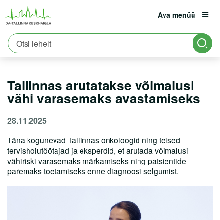
Ava menüü
Avaleht
Uudised
est
eng
rus
Tallinnas arutatakse võimalusi vähi varasemaks avastamiseks
Patsiendile
Registratuur:
6661900
Tallinnas arutatakse võimalusi
Partnerile
vähi varasemaks avastamiseks
Karjäär
28.11.2025
Haiglast
Täna kogunevad Tallinnas onkoloogid ning teised
tervishoiutöötajad ja eksperdid, et arutada võimalusi
vähiriski varasemaks märkamiseks ning patsientide
Kontakt
paremaks toetamiseks enne diagnoosi selgumist.