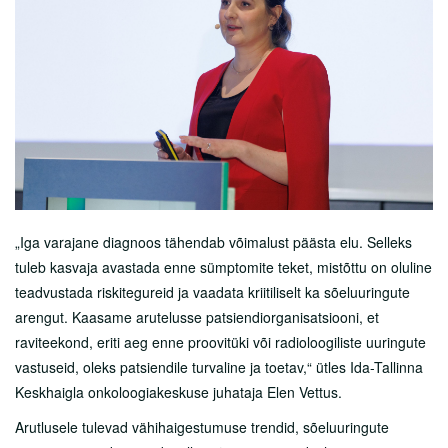
„Iga varajane diagnoos tähendab võimalust päästa elu. Selleks
tuleb kasvaja avastada enne sümptomite teket, mistõttu on oluline
teadvustada riskitegureid ja vaadata kriitiliselt ka sõeluuringute
arengut. Kaasame arutelusse patsiendiorganisatsiooni, et
raviteekond, eriti aeg enne proovitüki või radioloogiliste uuringute
vastuseid, oleks patsiendile turvaline ja toetav,“ ütles Ida-Tallinna
Keskhaigla onkoloogiakeskuse juhataja Elen Vettus.
Arutlusele tulevad vähihaigestumuse trendid, sõeluuringute