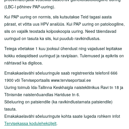
Sisekliinik
(LBC-l põhinev PAP-uuring).
Taastusravikliinik
Kui PAP uuring on normis, siis kutsutakse Teid tagasi aasta
Silmakliinik
pärast, et võtta uus HPV analüüs. Kui PAP uuring on patoloogiline,
siis on vajalik teostada kolposkoopia uuring. Need täiendavad
Õendusabikliinik
uuringud on tasuta ka siis, kui puudub ravikindlustus.
Patsiendi infomaterjalid
Teiega võetakse 1 kuu jooksul ühendust ning vajadusel lepitakse
kokku edaspidised uuringud ja raviplaan. Tulemused ja epikriis on
Tasulised teenused
nähtavad ka digiloos.
Sõeluuringud
Emakakaelavähi sõeluuringule saab registreerida telefonil 666
1900 või Terviseportaalis www.terviseportaal.ee
Tervisepaketid
Uuring toimub Ida-Tallinna Keskhaigla naistekliinikus Ravi tn 18 ja
Ukraina sõjapõgenikele
Tõnismäe naistenõuandlas Hariduse tn 6.
Sõeluuring on patsiendile (ka ravikindlustamata patsiendile)
Abiks lahkunu omastele
tasuta.
Partnerile
Emakakaelavähi sõeluuringute kohta saate lugeda rohkem infot
Tervisekassa koduleheküljelt
.