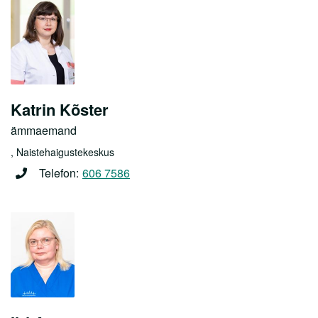
Katrin Kõster
ämmaemand
, Naistehaigustekeskus
Telefon:
606 7586