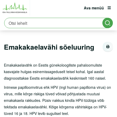
Ava menüü
Avaleht
Patsiendile
Kliinikud
Naistekliinik
est
eng
rus
Naistehaigustekeskus
Emakakaelavähi sõeluuring
Patsiendile
Registratuur:
6661900
Emakakaelavähi sõeluuring
Erakorraline abi
Asukoht ja parkimine
Emakakaelavähk on Eestis günekoloogiliste pahaloomuliste
Tervisekool
kasvajate hulgas esinemissageduselt teisel kohal. Igal aastal
Vastutuskindlustus
diagnoositakse Eestis emakakaelavähk keskmiselt 160 naisel.
Inimese papilloomviirus ehk HPV (ingl human papilloma virus) on
Viirushaiguste info
viirus, mille kõrge riskiga tüved võivad põhjustada muutusi
Vastuvõtule tulemine
emakakaela rakkudes. Püsiv nakkus kindla HPV-tüübiga võib
tekitada emakakaelavähki. Kõige kõrgema vähiriskiga on HPV-
Haiglasse tulek
tüved 16 ja 18. HPV levib sugulisel teel.