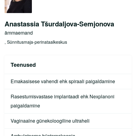
Anastassia Tšurdaljova-Semjonova
ämmaemand
, Sünnitusmaja-perinataalkeskus
Teenused
Emakasisese vahendi ehk spiraali paigaldamine
Rasestumisvastase implantaadi ehk Nexplanoni
paigaldamine
Vaginaalne günekoloogiline ultraheli
Ambulatoorne hüsteroskoopia