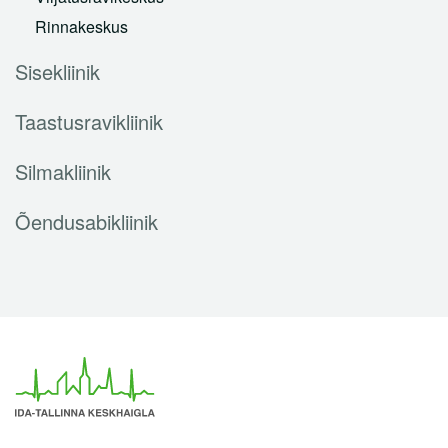
noortele)
Rinnakeskus
Naistearsti vastuvõtt
Sisekliinik
Vastuvõtt uriinipidamatuse probleemiga naistele
Taastusravikliinik
Ämmaemanda vastuvõtt rasedatele (raseduse
Silmakliinik
kinnitamine)
Õendusabikliinik
HPV vastane vaktsineerimine
Emakakaelavähi sõeluuring
Kontratseptsioonialane nõustamine
Steriliseerimine