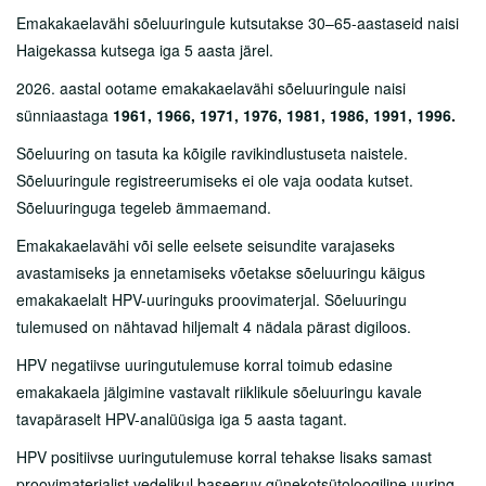
Lähedasele
Emakakaelavähi sõeluuringule kutsutakse 30–65-aastaseid naisi
Haigekassa kutsega iga 5 aasta järel.
Arstid
2026. aastal ootame emakakaelavähi sõeluuringule naisi
Sotsiaalnõustamine
sünniaastaga
1961, 1966, 1971, 1976, 1981, 1986, 1991, 1996.
Kliinikud
Sõeluuring on tasuta ka kõigile ravikindlustuseta naistele.
Sõeluuringule registreerumiseks ei ole vaja oodata kutset.
Diagnostikakliinik
Sõeluuringuga tegeleb ämmaemand.
Kirurgiakliinik
Emakakaelavähi või selle eelsete seisundite varajaseks
Naistekliinik
avastamiseks ja ennetamiseks võetakse sõeluuringu käigus
emakakaelalt HPV-uuringuks proovimaterjal. Sõeluuringu
Naistehaigustekeskus
tulemused on nähtavad hiljemalt 4 nädala pärast digiloos.
Sünnitusmaja-perinataalkeskus
HPV negatiivse uuringutulemuse korral toimub edasine
emakakaela jälgimine vastavalt riiklikule sõeluuringu kavale
Viljatusravikeskus
tavapäraselt HPV-analüüsiga iga 5 aasta tagant.
Rinnakeskus
HPV positiivse uuringutulemuse korral tehakse lisaks samast
proovimaterjalist vedelikul baseeruv günekotsütoloogiline uuring