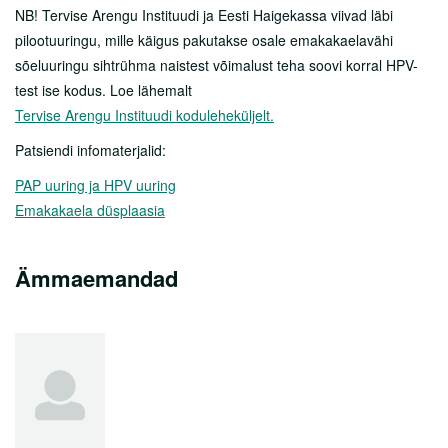
Karjäär
NB! Tervise Arengu Instituudi ja Eesti Haigekassa viivad läbi
pilootuuringu, mille käigus pakutakse osale emakakaelavähi
Haiglast
sõeluuringu sihtrühma naistest võimalust teha soovi korral HPV-
test ise kodus. Loe lähemalt
Kontakt
Tervise Arengu Instituudi koduleheküljelt.
Patsiendi infomaterjalid:
PAP uuring ja HPV uuring
Emakakaela düsplaasia
Ämmaemandad