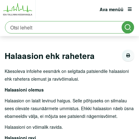
Ava menüü
Avaleht
Patsiendile
Patsiendi infomaterjalid
est
eng
rus
Haigused
Halaasion ehk rahetera
Patsiendile
Registratuur:
6661900
Halaasion ehk rahetera
Erakorraline abi
Asukoht ja parkimine
Käesoleva infolehe eesmärk on selgitada patsiendile halaasioni
ehk rahetera olemust ja ravivõimalusi.
Tervisekool
Halaasioni olemus
Vastutuskindlustus
Halaasion on laialt levinud haigus. Selle põhjuseks on silmalau
Viirushaiguste info
sees olevate rasunäärmete ummistus. Ehkki halaasion näeb üsna
ebameeldiv välja, ei mõjuta see patsiendi nägemisvõimet.
Vastuvõtule tulemine
Halaasioni on võimalik ravida.
Haiglasse tulek
Halaasioni ravi