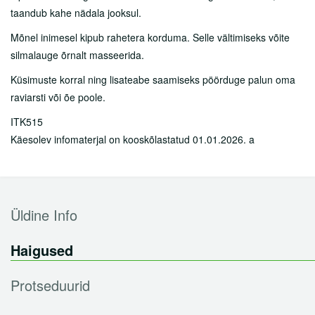
Tasulised teenused
taandub kahe nädala jooksul.
Sõeluuringud
Mõnel inimesel kipub rahetera korduma. Selle vältimiseks võite
silmalauge õrnalt masseerida.
Tervisepaketid
Küsimuste korral ning lisateabe saamiseks pöörduge palun oma
Ukraina sõjapõgenikele
raviarsti või õe poole.
Abiks lahkunu omastele
ITK515
Käesolev infomaterjal on kooskõlastatud 01.01.2026. a
Partnerile
Karjäär
Üldine Info
Haiglast
Haigused
Kontakt
Protseduurid