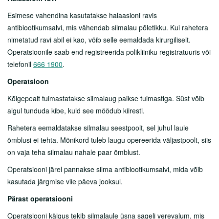
Lähedasele
Esimese vahendina kasutatakse halaasioni ravis
Arstid
antibiootikumsalvi, mis vähendab silmalau põletikku. Kui rahetera
nimetatud ravi abil ei kao, võib selle eemaldada kirurgiliselt.
Sotsiaalnõustamine
Operatsioonile saab end registreerida polikliiniku registratuuris või
Kliinikud
telefonil
666 1900
.
Operatsioon
Patsiendi infomaterjalid
Kõigepealt tuimastatakse silmalaug paikse tuimastiga. Süst võib
Üldine Info
algul tunduda kibe, kuid see möödub kiiresti.
Haigused
Rahetera eemaldatakse silmalau seestpoolt, sel juhul laule
õmblusi ei tehta. Mõnikord tuleb laugu opereerida väljastpoolt, siis
Protseduurid
on vaja teha silmalau nahale paar õmblust.
Uuringud
Operatsiooni järel pannakse silma antibiootikumsalvi, mida võib
Enesehooldusest
kasutada järgmise viie päeva jooksul.
Pärast operatsiooni
Doonorlus
Operatsiooni käigus tekib silmalaule üsna sageli verevalum, mis