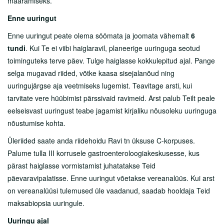
määramiseks.
Lähedasele
Enne uuringut
Arstid
Enne uuringut peate olema söömata ja joomata vähemalt
6
Sotsiaalnõustamine
tundi
. Kui Te ei viibi haiglaravil, planeerige uuringuga seotud
toiminguteks terve päev. Tulge haiglasse kokkulepitud ajal. Pange
Kliinikud
selga mugavad riided, võtke kaasa sisejalanõud ning
Patsiendi infomaterjalid
uuringujärgse aja veetmiseks lugemist. Teavitage arsti, kui
tarvitate vere hüübimist pärssivaid ravimeid. Arst palub Teilt peale
Üldine Info
eelseisvast uuringust teabe jagamist kirjaliku nõusoleku uuringuga
nõustumise kohta.
Haigused
Üleriided saate anda riidehoidu Ravi tn üksuse C-korpuses.
Protseduurid
Palume tulla III korrusele gastroenteroloogiakeskusesse, kus
Uuringud
pärast haiglasse vormistamist juhatatakse Teid
päevaravipalatisse. Enne uuringut võetakse vereanalüüs. Kui arst
Enesehooldusest
on vereanalüüsi tulemused üle vaadanud, saadab hooldaja Teid
maksabiopsia uuringule.
Doonorlus
Uuringu ajal