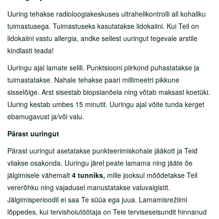
Tasulised teenused
Uuring tehakse radioloogiakeskuses ultrahelikontrolli all kohaliku
Sõeluuringud
tuimastusega. Tuimastuseks kasutatakse lidokaiini. Kui Teil on
lidokaiini vastu allergia, andke sellest uuringut tegevale arstile
Tervisepaketid
kindlasti teada!
Ukraina sõjapõgenikele
Uuringu ajal lamate selili. Punktsiooni piirkond puhastatakse ja
Abiks lahkunu omastele
tuimastatakse. Nahale tehakse paari millimeetri pikkune
sisselõige. Arst sisestab biopsianõela ning võtab maksast koetüki.
Partnerile
Uuring kestab umbes 15 minutit. Uuringu ajal võite tunda kerget
ebamugavust ja/või valu.
Karjäär
Pärast uuringut
Haiglast
Pärast uuringut asetatakse punkteerimiskohale jääkott ja Teid
viiakse osakonda. Uuringu järel peate lamama ning jääte õe
Kontakt
jälgimisele vähemalt
4 tunniks,
mille jooksul mõõdetakse Teil
vererõhku ning vajadusel manustatakse valuvaigistit.
Jälgimisperioodil ei saa Te süüa ega juua. Lamamisrežiimi
lõppedes, kui tervishoiutöötaja on Teie terviseseisundit hinnanud