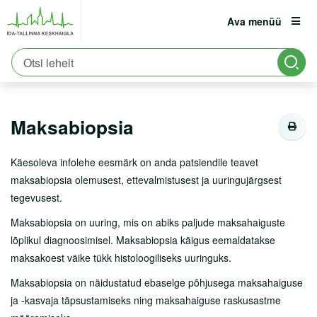
Ava menüü
Avaleht
Patsiendile
Patsiendi infomaterjalid
est
eng
rus
Protseduurid
Maksabiopsia
Patsiendile
Registratuur:
6661900
Maksabiopsia
Erakorraline abi
Asukoht ja parkimine
Käesoleva infolehe eesmärk on anda patsiendile teavet
maksabiopsia olemusest, ettevalmistusest ja uuringujärgsest
Tervisekool
tegevusest.
Vastutuskindlustus
Maksabiopsia on uuring, mis on abiks paljude maksahaiguste
Viirushaiguste info
lõplikul diagnoosimisel. Maksabiopsia käigus eemaldatakse
maksakoest väike tükk histoloogiliseks uuringuks.
Vastuvõtule tulemine
Maksabiopsia on näidustatud ebaselge põhjusega maksahaiguse
Haiglasse tulek
ja -kasvaja täpsustamiseks ning maksahaiguse raskusastme