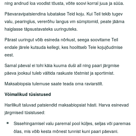
ning andnud loa voodist tõusta, võite soovi korral juua ja süüa.
Päevaravipatsiendina lubatakse Teid koju. Kui Teil tekib tugev
valu, pearinglus, vererõhu langus vm sümptomid, peate jääma
haiglasse täpsustavateks uuringuteks.
Pärast uuringut võib esineda nõrkust, seega soovitame Teil
endale järele kutsuda kellegi, kes hoolitseb Teie kojujõudmise
eest.
Samal päeval ei tohi käia kuuma duši all ning paari järgmise
päeva jooksul tuleb vältida raskuste tõstmist ja sportimist.
Maksabiopsia tulemuse saate teada oma raviarstilt.
Võimalikud tüsistused
Harilikult taluvad patsiendid maksabiopsiat hästi. Harva esinevad
järgmised tüsistused:
Sissehingamisel valu paremal pool küljes, seljas või paremas
õlas, mis võib kesta mõnest tunnist kuni paari päevani.