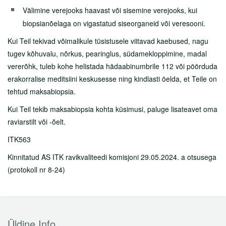
Välimine verejooks haavast või sisemine verejooks, kui
biopsianõelaga on vigastatud siseorganeid või veresooni.
Kui Teil tekivad võimalikule tüsistusele viitavad kaebused, nagu
tugev kõhuvalu, nõrkus, pearinglus, südamekloppimine, madal
vererõhk, tuleb kohe helistada hädaabinumbrile 112 või pöörduda
erakorralise meditsiini keskusesse ning kindlasti öelda, et Teile on
tehtud maksabiopsia.
Kui Teil tekib maksabiopsia kohta küsimusi, paluge lisateavet oma
raviarstilt või -õelt.
ITK563
Kinnitatud AS ITK ravikvaliteedi komisjoni 29.05.2024. a otsusega
(protokoll nr 8-24)
Üldine Info